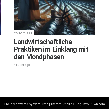
MONDPHASEN
Landwirtschaftliche
Praktiken im Einklang mit
den Mondphasen
/
1 Jahr
ago
Proudly powered by WordPress
|
Theme: Pencil by
BlogOnYourOwn.com