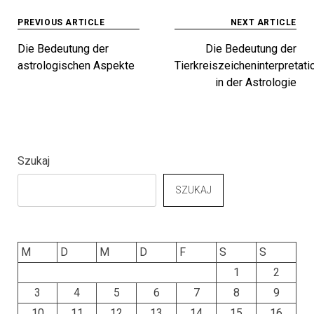
Beitragsnavigation
PREVIOUS ARTICLE
NEXT ARTICLE
Die Bedeutung der
Die Bedeutung der
astrologischen Aspekte
Tierkreiszeicheninterpretati
in der Astrologie
Szukaj
SZUKAJ
M
D
M
D
F
S
S
1
2
3
4
5
6
7
8
9
10
11
12
13
14
15
16