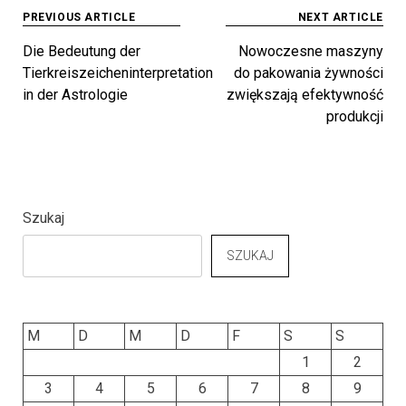
Beitragsnavigation
PREVIOUS ARTICLE
NEXT ARTICLE
Die Bedeutung der
Nowoczesne maszyny
Tierkreiszeicheninterpretation
do pakowania żywności
in der Astrologie
zwiększają efektywność
produkcji
Szukaj
SZUKAJ
M
D
M
D
F
S
S
1
2
3
4
5
6
7
8
9